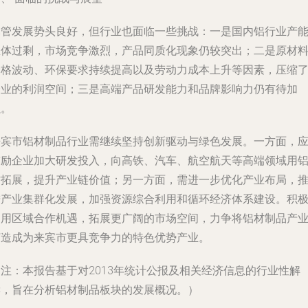
尽管发展势头良好，但行业也面临一些挑战：一是国内铝行业产
总体过剩，市场竞争激烈，产品同质化现象仍较突出；二是原材
价格波动、环保要求持续提高以及劳动力成本上升等因素，压缩
企业的利润空间；三是高端产品研发能力和品牌影响力仍有待加
强。
来宾市铝材制品行业需继续坚持创新驱动与绿色发展。一方面，
鼓励企业加大研发投入，向高铁、汽车、航空航天等高端领域用
材拓展，提升产业链价值；另一方面，需进一步优化产业布局，
进产业集群化发展，加强资源综合利用和循环经济体系建设。积
利用区域合作机遇，拓展更广阔的市场空间，力争将铝材制品产
打造成为来宾市更具竞争力的特色优势产业。
（注：本报告基于对2013年统计公报及相关经济信息的行业性解
读，旨在分析铝材制品板块的发展概况。）