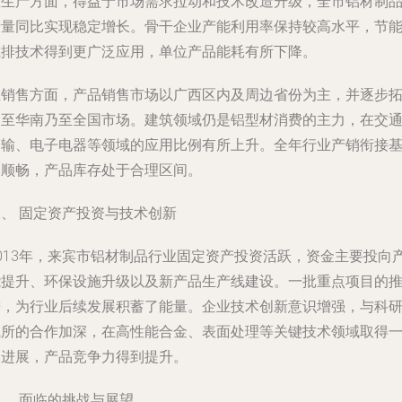
在生产方面，得益于市场需求拉动和技术改造升级，全市铝材制
产量同比实现稳定增长。骨干企业产能利用率保持较高水平，节
减排技术得到更广泛应用，单位产品能耗有所下降。
在销售方面，产品销售市场以广西区内及周边省份为主，并逐步
展至华南乃至全国市场。建筑领域仍是铝型材消费的主力，在交
运输、电子电器等领域的应用比例有所上升。全年行业产销衔接
本顺畅，产品库存处于合理区间。
三、 固定资产投资与技术创新
2013年，来宾市铝材制品行业固定资产投资活跃，资金主要投向
能提升、环保设施升级以及新产品生产线建设。一批重点项目的
进，为行业后续发展积蓄了能量。企业技术创新意识增强，与科
院所的合作加深，在高性能合金、表面处理等关键技术领域取得
定进展，产品竞争力得到提升。
、 面临的挑战与展望