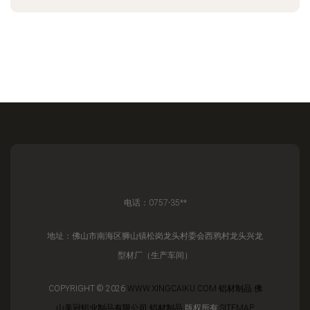
电话：0757-35**
地址：佛山市南海区狮山镇松岗龙头村委会西鸦村龙头兴龙
型材厂（生产车间）
COPYRIGHT © 2026
WWW.XINGCAIKU.COM
铝材制品
佛
山美冠铝业制品有限公司
铝材制品
版权所有
SITEMAP