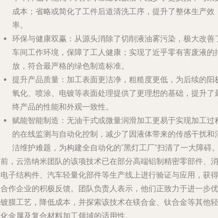
成本；省略或简化了工件后道清洗工序，提升了整体生产效
率。
环保与健康双赢
：从源头消除了切削液油雾污染，极大改善
车间工作环境，保障了工人健康；实现了近乎零有害废液的
放，符合最严格的绿色制造标准。
提升产品质量
：加工表面更洁净，粗糙度更低，为后续的阳
氧化、喷涂、电镀等表面处理提供了更理想的基础，提升了
终产品的性能和外观一致性。
赋能智能制造
：无油干式或微量润滑加工更易于实现加工过
的在线监测与自动化控制，减少了因液体带来的传感干扰和
洁维护难题，为构建全自动化的“黑灯工厂”扫清了一大障碍
目前，云浩纳米团队的该项技术已在部分高端铝制精密零部件、
费电子结构件、汽车轻量化部件等生产线上进行验证与应用，获
了合作企业的积极反馈。团队负责人表示，他们正致力于进一步
化镀膜工艺，降低成本，并探索该技术在镁合金、钛合金等其他
量化金属及复合材料加工领域的适用性。