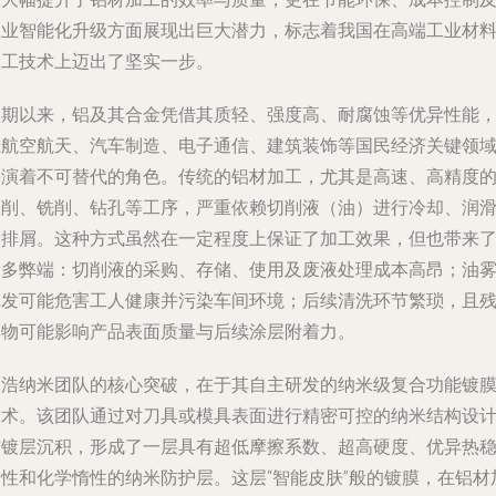
工业智能化升级方面展现出巨大潜力，标志着我国在高端工业材
加工技术上迈出了坚实一步。
长期以来，铝及其合金凭借其质轻、强度高、耐腐蚀等优异性能
在航空航天、汽车制造、电子通信、建筑装饰等国民经济关键领
扮演着不可替代的角色。传统的铝材加工，尤其是高速、高精度
切削、铣削、钻孔等工序，严重依赖切削液（油）进行冷却、润
和排屑。这种方式虽然在一定程度上保证了加工效果，但也带来
诸多弊端：切削液的采购、存储、使用及废液处理成本高昂；油
挥发可能危害工人健康并污染车间环境；后续清洗环节繁琐，且
留物可能影响产品表面质量与后续涂层附着力。
云浩纳米团队的核心突破，在于其自主研发的纳米级复合功能镀
技术。该团队通过对刀具或模具表面进行精密可控的纳米结构设
与镀层沉积，形成了一层具有超低摩擦系数、超高硬度、优异热
定性和化学惰性的纳米防护层。这层“智能皮肤”般的镀膜，在铝材