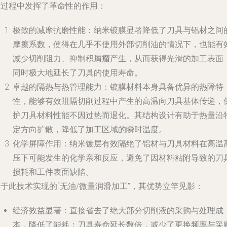
工过程中发挥了革命性的作用：
极致的减摩抗磨性能
：纳米镀膜显著降低了刀具与铝材之间
摩擦系数，使得在几乎不使用外部切削油的情况下，也能有
减少切削阻力、抑制积屑瘤产生，从而获得光滑的加工表面
同时极大地延长了刀具的使用寿命。
卓越的隔热与热管理能力
：镀膜材料本身具备优异的热障特
性，能够有效阻隔切削过程中产生的高温向刀具基体传递，
护刀具材料性能不因过热而退化。其结构设计有助于热量沿
定方向扩散，降低了加工区域的瞬时温度。
化学屏障作用
：纳米镀层有效隔绝了铝材与刀具材料在高温
压下可能发生的化学亲和反应，避免了因材料粘附导致的刀
损耗和工件表面缺陷。
于此技术实现的“无油/微量润滑加工”，其优势立竿见影：
经济效益显著
：直接省去了绝大部分切削液的采购与处理成
本，降低了能耗；刀具寿命延长数倍，减少了更换频率与采