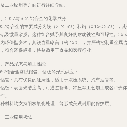
态及工业应用等方面进行详细介绍。
、5052与5652铝合金的化学成分
052铝合金的主要成分为镁（2.2-2.8%）和铬（0.15-0.35%），
为铝及微量杂质。这种组合赋予其良好的耐腐蚀性和可焊性。565
为环保型变种，其镁含量略高（约2.5%），并严格控制重金属
量，符合环保标准，特别适用于食品和医疗行业。
二、产品形态与加工性能
052铝合金常以铝管、铝板等形式供应：
. 铝管：具有优良的延展性，适用于液压系统、汽车油管等。
. 铝板：表面光洁度高，可通过折弯、冲压等工艺加工成各种壳
零件。
两种材料均支持阳极氧化处理，能形成美观耐用的保护层。
三、工业应用领域