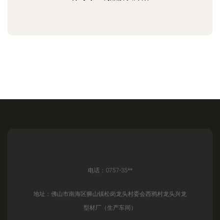
电话：0757-35**
地址：佛山市南海区狮山镇松岗龙头村委会西鸦村龙头兴龙
型材厂（生产车间）